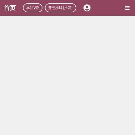
首页
本站VIP
开元棋牌(推荐)
重要提醒｜防走丢提示
永久域名:22789.xyz
请立即截图并加入收藏夹,以免丢失
本站VIP
开元棋牌(推荐)
JAV高清
开元棋牌官方
IM体育官方
太阳城集团
新葡京集团
开元棋牌
最新视频
查看更多