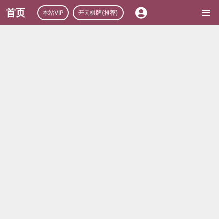
首页
本站VIP
开元棋牌(推荐)