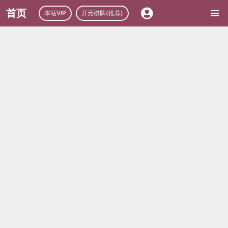
首页
本站VIP
开元棋牌(推荐)