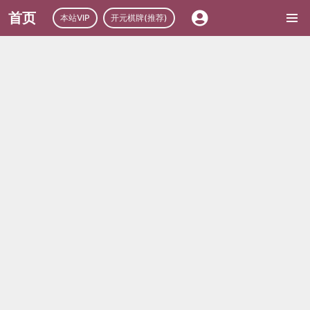
首页
本站VIP
开元棋牌(推荐)