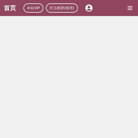
首页
本站VIP
开元棋牌(推荐)