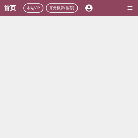
首页
本站VIP
开元棋牌(推荐)