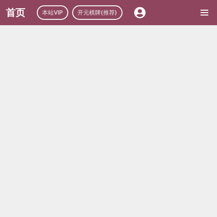
首页
本站VIP
开元棋牌(推荐)