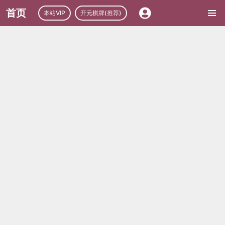
首页
本站VIP
开元棋牌(推荐)