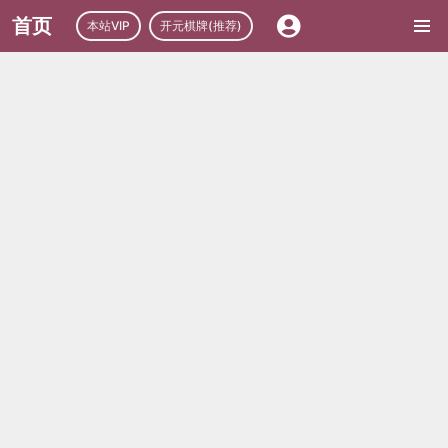
首页
本站VIP
开元棋牌(推荐)