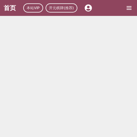
首页
本站VIP
开元棋牌(推荐)