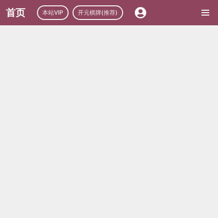
首页
本站VIP
开元棋牌(推荐)