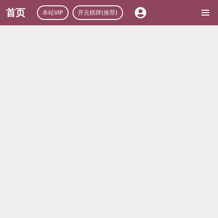
首页
本站VIP
开元棋牌(推荐)