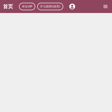
首页
本站VIP
开元棋牌(推荐)